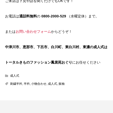
ご来店は下見や話を聞くだけでもOKです！
お電話は
通話料無料
の
0800-2000-529
（水曜定休）まで。
または
お問い合わせフォーム
からどうぞ！
中津川市、恵那市、下呂市、白川町、東白川村、東濃の成人式は
トータルきものファッション鳳裳苑おぐり
にお任せください
成人式
刺繍半衿
,
半衿
,
小物合わせ
,
成人式
,
振袖