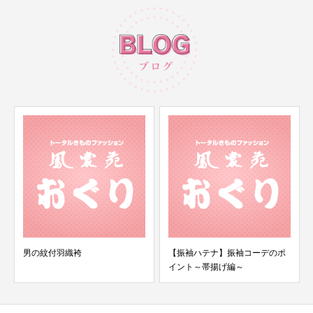
男の紋付羽織袴
【振袖ハテナ】振袖コーデのポ
イント～帯揚げ編～