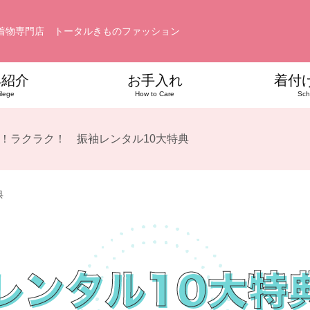
着物専門店 トータルきものファッション
典紹介
お手入れ
着付
ilege
How to Care
Sch
！ラクラク！ 振袖レンタル10大特典
典