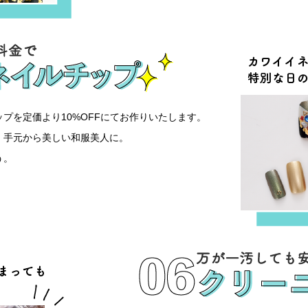
プを定価より10%OFFにてお作りいたします。
、手元から美しい和服美人に。
う。