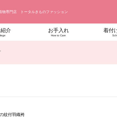
着物専門店 トータルきものファッション
典紹介
お手入れ
着付
ilege
How to Care
Sch
グ
の紋付羽織袴