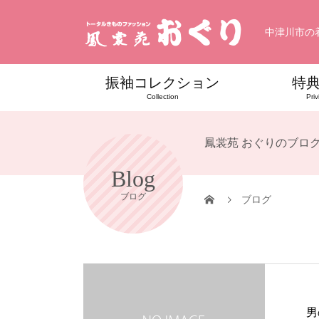
中津川市の
振袖コレクション
特
Collection
Priv
鳳裳苑 おぐりのブロ
Blog
ブログ
ブログ
男