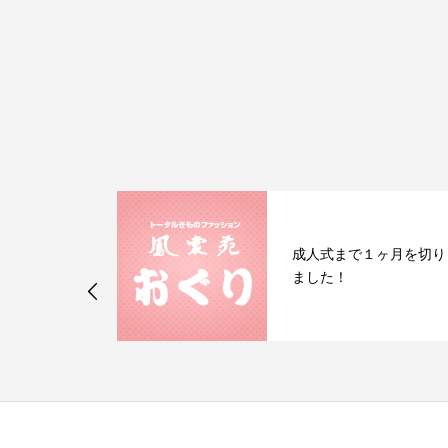
ナ】振袖コー
成人式まで１ヶ月を切り
ト～帯締め編
ました！