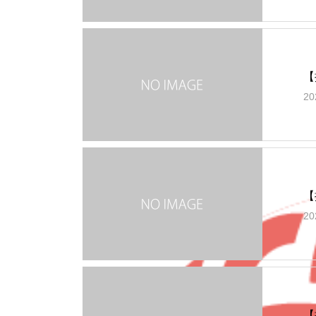
【
20
【
20
【